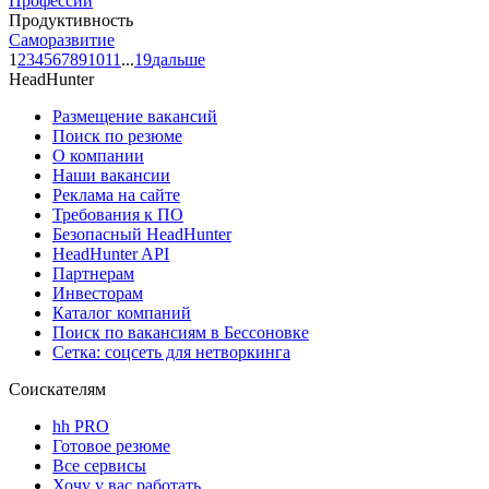
Профессии
Продуктивность
Саморазвитие
1
2
3
4
5
6
7
8
9
10
11
...
19
дальше
HeadHunter
Размещение вакансий
Поиск по резюме
О компании
Наши вакансии
Реклама на сайте
Требования к ПО
Безопасный HeadHunter
HeadHunter API
Партнерам
Инвесторам
Каталог компаний
Поиск по вакансиям в Бессоновке
Сетка: соцсеть для нетворкинга
Соискателям
hh PRO
Готовое резюме
Все сервисы
Хочу у вас работать