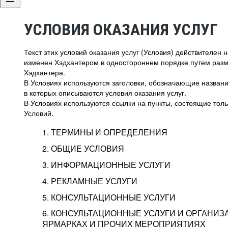
УСЛОВИЯ ОКАЗАНИЯ УСЛУГ
Текст этих условий оказания услуг (Условия) действителен
изменен Хэдхантером в одностороннем порядке путем раз
Хэдхантера.
В Условиях используются заголовки, обозначающие название
в которых описываются условия оказания услуг.
В Условиях используются ссылки на пункты, состоящие тольк
Условий.
1. ТЕРМИНЫ И ОПРЕДЕЛЕНИЯ
2. ОБЩИЕ УСЛОВИЯ
3. ИНФОРМАЦИОННЫЕ УСЛУГИ
1.1. Хэдхантер, или
Хэдхантер, ООО «Хэдх
4. РЕКЛАМНЫЕ УСЛУГИ
HeadHunter, или
г. Москва, внутригор
2.1. Типы и статусы регистрации
5. КОНСУЛЬТАЦИОННЫЕ УСЛУГИ
Исполнитель
Тверской,
2-я
Брестска
Типы регистрации
3.1. Предоставление доступа к базе данн
2.2. Активация услуг
6. КОНСУЛЬТАЦИОННЫЕ УСЛУГИ И ОРГАНИЗ
о трудоустройстве с возможностью просмо
Описание и активация
ЯРМАРКАХ И ПРОЧИХ МЕРОПРИЯТИЯХ
Хэдхантер — администра
2.1.1. Заказчику может быть присвоен один
4.0. Общие условия оказания рекламных ус