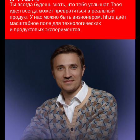
HeadHunter::Коммерческий департамент
125000 - 175000 ₽
29 июл. 2026
Ты всегда будешь знать, что тебя услышат.
Твоя
7 авг. 2026
Ярославль
450000 ₽
идея всегда может превратиться в реальный
150000 ₽
Москва
продукт.
У нас можно быть визионером. hh.ru даёт
Ярославль
масштабное поле для технологических
Специалист телемаркетинга
и продуктовых экспериментов.
HeadHunter::Телефонные продажи
Key Account Manager (EdTech)
13 июл. 2026
HeadHunter::Коммерческий департамент
10000000 so'm
7 авг. 2026
Ташкент
150000 ₽
Казань