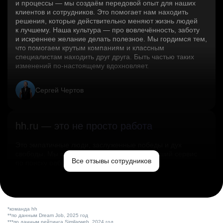
и процессы — мы создаём передовой опыт для наших
клиентов и сотрудников. Это помогает нам находить
решения, которые действительно меняют жизнь людей
к лучшему. Наша культура — про вовлечённость, заботу
и искреннее желание делать полезное. Мы гордимся тем,
что помогаем крутым компаниям и классным
специалистам находить друг друга. Быть частью таких
изменений по‑настоящему вдохновляет.
Сергей Чертов
hh.ru — это не просто работа
Это эмпатичные люди, заслуженные победы и дух
свободы. Мы помогаем миру и создаём лучший сервис
Все отзывы сотрудников
по поиску работы в стране.
Ольга Емельянова
*команда hh
**по данным Dream Job, 2025 год
***по данным рейтинга Similarweb, 2024 год