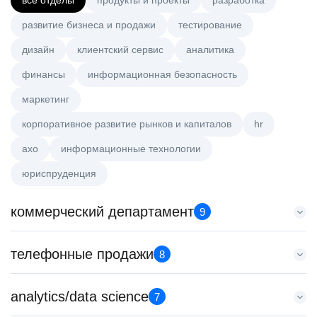
все отделы
продукты и проекты
разработка
развитие бизнеса и продажи
тестирование
дизайн
клиентский сервис
аналитика
финансы
информационная безопасность
маркетинг
корпоративное развитие рынков и капиталов
hr
axo
информационные технологии
юриспруденция
коммерческий департамент
9
Key Account Manager (EdTech)
телефонные продажи
8
HeadHunter::Коммерческий департамент
7 авг. 2026
Менеджер по продажам в сегменте малого и среднего
analytics/data science
150000 ₽
7
бизнеса
Санкт-Петербург