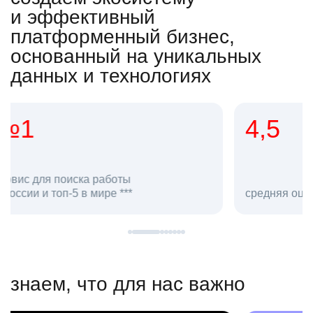
и эффективный
платформенный бизнес,
основанный на уникальных
данных и технологиях
4,5
20
сотруд
средняя оценка hh.ru как работодателя **
в hh.ru
знаем, что для нас важно