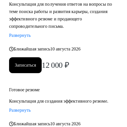
Консультация для получения ответов на вопросы по
теме поиска работы и развития карьеры, создания
С чем помогу:
эффективного резюме и продающего
• Разработать карьерную стратегию и план перехода в IT из
сопроводительного письма.
других сфер.
Развернуть
• Определить, какие из имеющихся навыков можно
применить сейчас, а чему можно научиться в процессе
Ближайшая запись
10 августа 2026
смены вектора.
• Правильно преподнести текущий опыт как в резюме, так
12 000
₽
Записаться
и в самопрезентации на интервью.
• Разобраться в рынке IT и его трендах.
Кому могу помочь:
Готовое резюме
• IT-специалистам от начального уровня до руководителей
Консультация для создания эффективного резюме.
в направлениях: Разработка, Тестирование, Техническая
поддержка, Прикладное и системное администрирование,
Развернуть
DevOps, Продуктовый и Проектный менеджмент,
Ближайшая запись
10 августа 2026
Системная аналитика