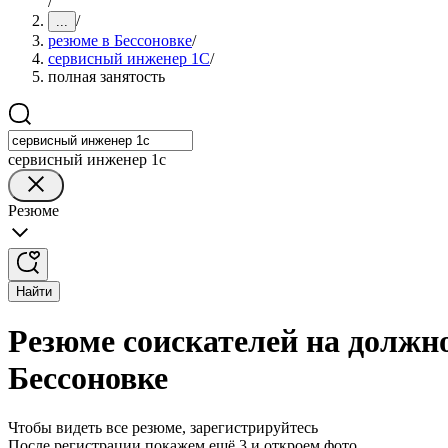
/
/
...
резюме в Бессоновке
/
сервисный инженер 1С
/
полная занятость
сервисный инженер 1с
Резюме
Найти
Резюме соискателей на должно
Бессоновке
Чтобы видеть все резюме, зарегистрируйтесь
После регистрации покажем ещё 3 и откроем фото