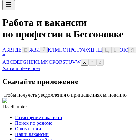
Работа и вакансии
по профессии в Бессоновке
А
Б
В
Г
Д
Е
Ж
З
И
К
Л
М
Н
О
П
Р
С
Т
У
Ф
Х
Ц
Ч
Ш
Э
Ю
Ё
Й
Щ
Ы
Я
#
A
B
C
D
E
F
G
H
I
J
K
L
M
N
O
P
Q
R
S
T
U
V
W
X
Y
Z
Xamarin developer
Скачайте приложение
Чтобы получать уведомления о приглашениях мгновенно
HeadHunter
Размещение вакансий
Поиск по резюме
О компании
Наши вакансии
Реклама на сайте