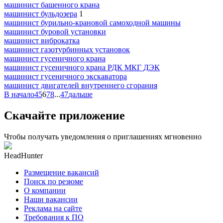
машинист башенного крана
машинист бульдозера
1
машинист бурильно-крановой самоходной машины
машинист буровой установки
машинист виброкатка
машинист газотурбинных установок
машинист гусеничного крана
машинист гусеничного крана РДК МКГ ДЭК
машинист гусеничного экскаватора
машинист двигателей внутреннего сгорания
В начало
4
5
6
7
8
...
47
дальше
Скачайте приложение
Чтобы получать уведомления о приглашениях мгновенно
HeadHunter
Размещение вакансий
Поиск по резюме
О компании
Наши вакансии
Реклама на сайте
Требования к ПО