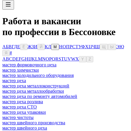
Работа и вакансии
по профессии в Бессоновке
А
Б
В
Г
Д
Е
Ж
З
И
К
Л
Н
О
П
Р
С
Т
У
Ф
Х
Ц
Ч
Ш
Э
Ю
Ё
Й
М
Щ
Ы
#
Я
A
B
C
D
E
F
G
H
I
J
K
L
M
N
O
P
Q
R
S
T
U
V
W
X
Y
Z
мастер формовочного цеха
мастер химчистки
мастер холодильного оборудования
мастер цеха
мастер цеха металлоконструкций
мастер цеха металлообработки
мастер цеха по ремонту автомобилей
мастер цеха розлива
мастер цеха СТО
мастер цеха упаковки
мастер чистоты
мастер швейного производства
мастер швейного цеха