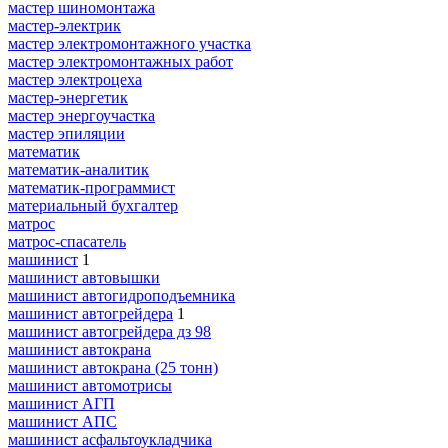
мастер шиномонтажа
мастер-электрик
мастер электромонтажного участка
мастер электромонтажных работ
мастер электроцеха
мастер-энергетик
мастер энергоучастка
мастер эпиляции
математик
математик-аналитик
математик-программист
материальный бухгалтер
матрос
матрос-спасатель
машинист
1
машинист автовышки
машинист автогидроподъемника
машинист автогрейдера
1
машинист автогрейдера дз 98
машинист автокрана
машинист автокрана (25 тонн)
машинист автомотрисы
машинист АГП
машинист АПС
машинист асфальтоукладчика